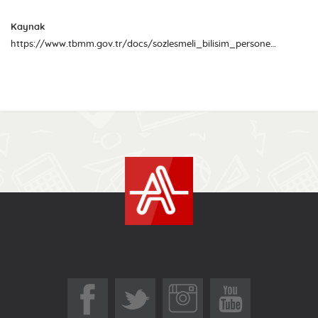
Kaynak
https://www.tbmm.gov.tr/docs/sozlesmeli_bilisim_personeli_alim_ilani.pdf