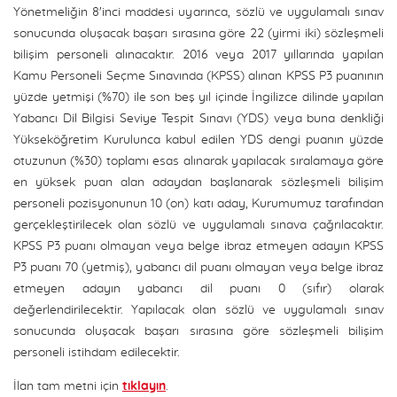
Yönetmeliğin 8'inci maddesi uyarınca, sözlü ve uygulamalı sınav
sonucunda oluşacak başarı sırasına göre 22 (yirmi iki) sözleşmeli
bilişim personeli alınacaktır. 2016 veya 2017 yıllarında yapılan
Kamu Personeli Seçme Sınavında (KPSS) alınan KPSS P3 puanının
yüzde yetmişi (%70) ile son beş yıl içinde İngilizce dilinde yapılan
Yabancı Dil Bilgisi Seviye Tespit Sınavı (YDS) veya buna denkliği
Yükseköğretim Kurulunca kabul edilen YDS dengi puanın yüzde
otuzunun (%30) toplamı esas alınarak yapılacak sıralamaya göre
en yüksek puan alan adaydan başlanarak sözleşmeli bilişim
personeli pozisyonunun 10 (on) katı aday, Kurumumuz tarafından
gerçekleştirilecek olan sözlü ve uygulamalı sınava çağrılacaktır.
KPSS P3 puanı olmayan veya belge ibraz etmeyen adayın KPSS
P3 puanı 70 (yetmiş), yabancı dil puanı olmayan veya belge ibraz
etmeyen adayın yabancı dil puanı 0 (sıfır) olarak
değerlendirilecektir. Yapılacak olan sözlü ve uygulamalı sınav
sonucunda oluşacak başarı sırasına göre sözleşmeli bilişim
personeli istihdam edilecektir.
İlan tam metni için
tıklayın
.