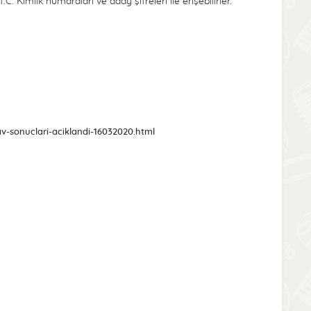
C. Kimlik numaraları ve aday şifreleri ile erişebilirler.
v-sonuclari-aciklandi-16032020.html