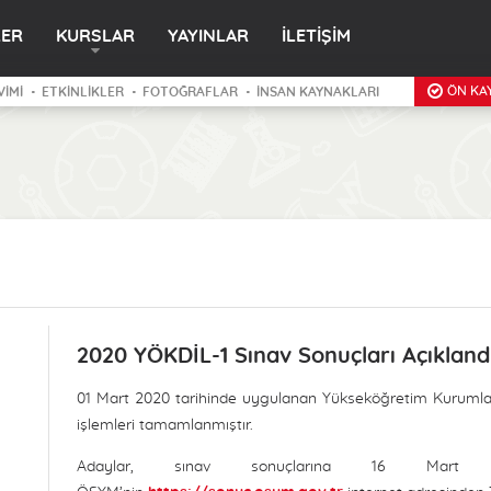
LER
KURSLAR
YAYINLAR
İLETİŞİM
ÖN KAY
VİMİ
ETKİNLİKLER
FOTOĞRAFLAR
İNSAN KAYNAKLARI
2020 YÖKDİL-1 Sınav Sonuçları Açıkland
01 Mart 2020 tarihinde uygulanan Yükseköğretim Kurumlar
işlemleri tamamlanmıştır.
Adaylar, sınav sonuçlarına 16 Mart 2