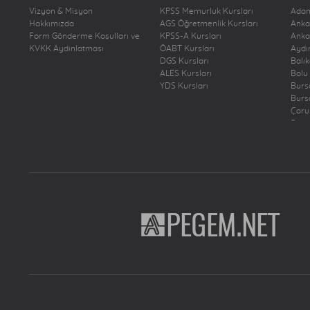
Vizyon & Misyon
KPSS Memurluk Kursları
Ada
Hakkımızda
AGS Öğretmenlik Kursları
Anka
KPSS-2020/2: Bazı Kurum Ve Kuruluşların Kadro Ve
Form Gönderme Koşulları ve
KPSS-A Kursları
Anka
Pozisyonlarına 2. Yerleştirme
KVKK Aydınlatması
ÖABT Kursları
Aydı
DGS Kursları
Balı
KPSS-2021/10: Sağlık Bakanlığının Sözleşmeli
ALES Kursları
Bolu
Pozisyonlarına Yerleştirme Sonuçları Açıklandı
YDS Kursları
Burs
Burs
KPSS-2021/10 Sağlık Bakanlığının Sözleşmeli
Çor
Pozisyonlarına Yerleştirme Yapmak İçin Adaylardan
Deni
Diya
Tercih Alınması
Edir
Elaz
2021-Ales/3 Sınav Sonuçları Açıklandı
Erzi
Erzu
Ticaret Bakanlığının Sözleşmeli Pozisyonlarına
Eski
Yerleştirme Sonuçları Açıklandı
Gazi
Hata
Çevre, Şehircilik Ve İklim Değişikliği Bakanlığının
İsta
Sözleşmeli Pozisyonlarına Yerleştirme Sonuçları
İsta
İsta
Açıklandı
İsta
İsta
KPSS-2021/9: Ticaret Bakanlığının Sözleşmeli
İzmi
Pozisyonlarına Yerleştirme Yapmak İçin Adaylardan
Kays