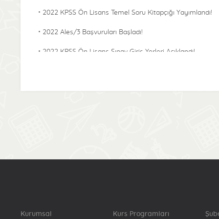
2022 KPSS Ön Lisans Temel Soru Kitapçığı Yayımlandı!
2022 Ales/3 Başvuruları Başladı!
2022 KPSS Ön Lisans Sınav Giriş Yerleri Açıklandı!
2022 KPSS Alan Bilgisi Temel Soru Kitapçığı
Yayımlandı!
2022-KPSS ÖABT Sınav Giriş Yerleri Açıklandı!
2022 Lisans KPSS Başvuru Bilgilerinde Sınava Denklik
Puanı İçin Katılma Durumu Bilgisinde Güncelleme
Başladı!
2022 Lisans Temel Soru Kitapçığı Yayımlandı!
2022-KPSS Alan Bilgisi Sınav Giriş Yerleri Açıklandı!
2022-Yökdil/2 Cevap Kağıtları Yayımlandı!
Kurumsal
Kurs Programları
Şub
2022-KPSS Lisans Sınav Giriş Yerleri Açıklandı!