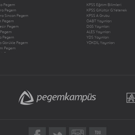
na Pegem
KPSS Eğitim Bilimleri
ra Pegem
KPSS G.Kültür G.Yetenek
ra Sincan Pegem
KPSS A Grubu
n Pegem
ÖABT Yayınları
kesir Pegem
DGS Yayınları
 Pegem
ALES Yayınları
a Pegem
YDS Yayınları
a Görükle Pegem
YÖKDİL Yayınları
um Pegem
zli Pegem
rbakır Pegem
ne Pegem
ığ Pegem
ncan Pegem
rum Pegem
şehir Pegem
antep Pegem
y Dörtyol Pegem
nbul Bakırköy Pegem
nbul Çekmeköy Pegem
nbul Kadıköy Pegem
nbul Pendik Pegem
nbul Ümraniye Pegem
r Pegem
eri Pegem