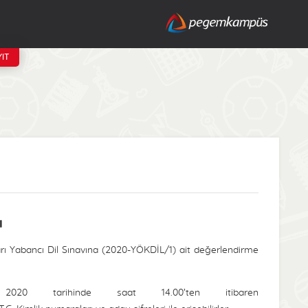
IT
ı
ı Yabancı Dil Sınavına (2020-YÖKDİL/1) ait değerlendirme
020 tarihinde saat 14.00’ten itibaren