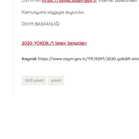
ÖSYM’nin
https://sonuc.osym.gov.tr
internet adresinden T.
Kamuoyuna saygıyla duyurulur.
ÖSYM BAŞKANLIĞI
2020-YÖKDİL/1 Sınav Sonuçları
Kaynak
https://www.osym.gov.tr/TR,19297/2020-yokdil1-sina
2020 yökdil
yökdil