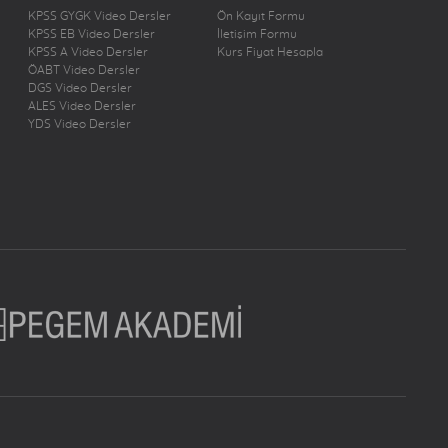
KPSS GYGK Video Dersler
Ön Kayıt Formu
KPSS EB Video Dersler
İletişim Formu
KPSS A Video Dersler
Kurs Fiyat Hesapla
ÖABT Video Dersler
DGS Video Dersler
ALES Video Dersler
YDS Video Dersler