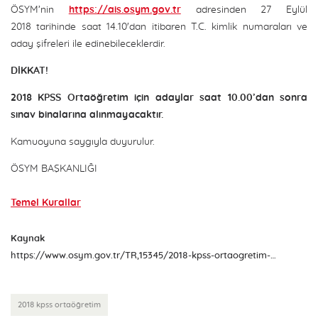
ÖSYM’nin
https://ais.osym.gov.tr
adresinden 27 Eylül
2018 tarihinde saat 14.10'dan itibaren T.C. kimlik numaraları ve
aday şifreleri ile edinebileceklerdir.
DİKKAT!
2018 KPSS Ortaöğretim için adaylar saat 10.00’dan sonra
sınav binalarına alınmayacaktır.
Kamuoyuna saygıyla duyurulur.
ÖSYM BAŞKANLIĞI
Temel Kurallar
Kaynak
https://www.osym.gov.tr/TR,15345/2018-kpss-ortaogretim-sinava-giris-belgeleri-aciklandi-27092018.html
2018 kpss ortaöğretim