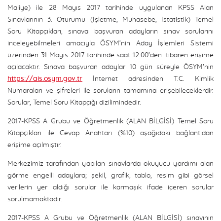
Maliye) ile 28 Mayıs 2017 tarihinde uygulanan KPSS Alan
Sınavlarının 3. Oturumu (İşletme, Muhasebe, İstatistik) Temel
Soru Kitapçıkları, sınava başvuran adayların sınav sorularını
inceleyebilmeleri amacıyla ÖSYM’nin Aday İşlemleri Sistemi
üzerinden 31 Mayıs 2017 tarihinde saat 12:00’den itibaren erişime
açılacaktır. Sınava başvuran adaylar 10 gün süreyle ÖSYM’nin
https://ais.osym.gov.tr
İnternet adresinden T.C. Kimlik
Numaraları ve şifreleri ile soruların tamamına erişebileceklerdir.
Sorular, Temel Soru Kitapçığı dizilimindedir.
2017-KPSS A Grubu ve Öğretmenlik (ALAN BİLGİSİ) Temel Soru
Kitapçıkları ile Cevap Anahtarı (%10) aşağıdaki bağlantıdan
erişime açılmıştır.
Merkezimiz tarafından yapılan sınavlarda okuyucu yardımı alan
görme engelli adaylara; şekil, grafik, tablo, resim gibi görsel
verilerin yer aldığı sorular ile karmaşık ifade içeren sorular
sorulmamaktadır.
2017-KPSS A Grubu ve Öğretmenlik (ALAN BİLGİSİ) sınavının