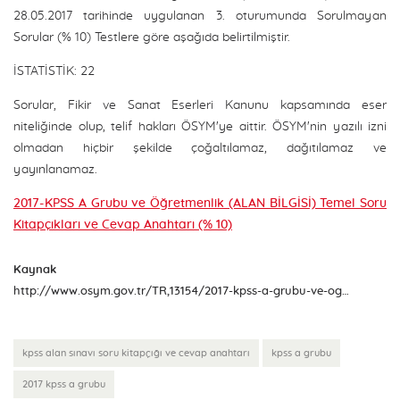
28.05.2017 tarihinde uygulanan 3. oturumunda Sorulmayan
Sorular (% 10) Testlere göre aşağıda belirtilmiştir.
İSTATİSTİK: 22
Sorular, Fikir ve Sanat Eserleri Kanunu kapsamında eser
niteliğinde olup, telif hakları ÖSYM'ye aittir. ÖSYM'nin yazılı izni
olmadan hiçbir şekilde çoğaltılamaz, dağıtılamaz ve
yayınlanamaz.
2017-KPSS A Grubu ve Öğretmenlik (ALAN BİLGİSİ) Temel Soru
Kitapçıkları ve Cevap Anahtarı (% 10)
Kaynak
http://www.osym.gov.tr/TR,13154/2017-kpss-a-grubu-ve-ogretmenlik-alan-bilgisi-temel-soru-kitapciklarinin-ve-cevap-anahtarinin-yayimlanmasi-31052017.html
kpss alan sınavı soru kitapçığı ve cevap anahtarı
kpss a grubu
2017 kpss a grubu