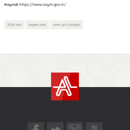
Kaynak
https://www.osym.gov.tr/
2020 ales
pegem ales
sınav giriş belgesi