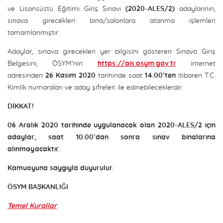
ve Lisansüstü Eğitimi Giriş Sınavı
(2020-ALES/2)
adaylarının,
sınava girecekleri bina/salonlara atanma işlemleri
tamamlanmıştır.
Adaylar, sınava girecekleri yer bilgisini gösteren Sınava Giriş
Belgesini, ÖSYM’nin
https://ais.osym.gov.tr
internet
adresinden
26 Kasım 2020
tarihinde saat
14.00’ten
itibaren T.C.
Kimlik numaraları ve aday şifreleri ile edinebileceklerdir.
DİKKAT!
06 Aralık 2020 tarihinde uygulanacak olan 2020-ALES/2 için
adaylar, saat 10.00’dan sonra sınav binalarına
alınmayacaktır.
Kamuoyuna saygıyla duyurulur.
ÖSYM BAŞKANLIĞI
Temel Kurallar