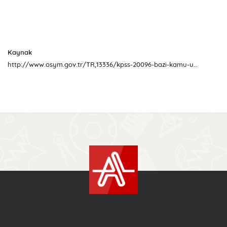
Kaynak
http://www.osym.gov.tr/TR,13336/kpss-20096-bazi-kamu-urum-ve-kuruluslarinin-kadro-ve-pozisyonlarina-mahkeme-karari-sonrasi-yerlestirme-islemleri-24082017.html