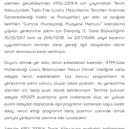
işlemleri gerçekleştirilen KPSS-2009/6 için yayımlanan Tercih
Kılavuzundaki Tablo-3’de (Lisans Mezunlarının Tercihleri Arasında
Gösterebileceği Kadro ve Pozisyonlar) yer alan ve aşağıda
belirtilen “Gümrük Müsteşarlığı Muayene Memuru” kadrolarına
yapılan yerleştirme işlemi için Danıştay 12. Daire Başkanlığının
30/03/2017 tarih ve 2016/1503E. Ve 2017/1048K. sayılı kararının
uygulanmasını teminen karar gereği ilgili adaylardan tekrar
tercih alınmasına karar verilmiştir.
Duyuru ekinde yer alan, tercih edilebilecek kadroları; ‘4799-Gıda
Mühendisliği Lisans Bölümünden Mezun Olmak’ niteliğine sahip
adaylar tercih edebilecektir. Söz konusu programların ilk
yerleştirme işlemi sonucu oluşan taban puanları, bu yerleştirme
işlemleri için baraj puan olarak belirlenmiştir. Tercihte bulunan
adaylar KPSSP3 puanlarına göre sıralanacak olup, en yüksek
puanlı adaydan başlanarak ilgili programın kontenjan sayısı kadar
aday, tercih ettiği programın baraj puanının üzerinde olmak
şartıyla yerleştirme işlemine tabi tutulacaktır.