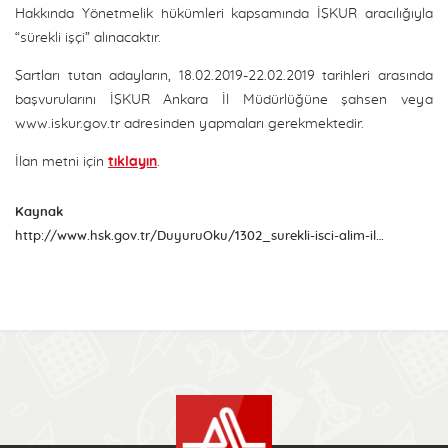
Hakkında Yönetmelik hükümleri kapsamında İŞKUR aracılığıyla
“sürekli işçi” alınacaktır.
Şartları tutan adayların, 18.02.2019-22.02.2019 tarihleri arasında
başvurularını İŞKUR Ankara İl Müdürlüğüne şahsen veya
www.iskur.gov.tr adresinden yapmaları gerekmektedir.
İlan metni için
tıklayın
.
Kaynak
http://www.hsk.gov.tr/DuyuruOku/1302_surekli-isci-alim-ilanina-iliskin-duyuru.aspx